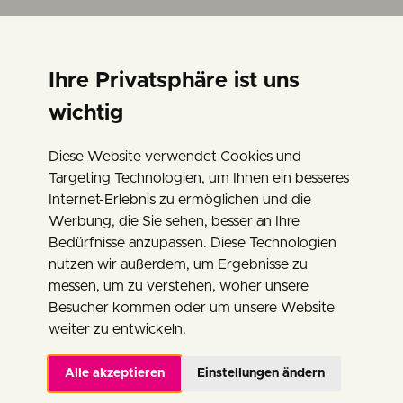
Ihre Privatsphäre ist uns
wichtig
IMPRINT
Diese Website verwendet Cookies und
Targeting Technologien, um Ihnen ein besseres
Internet-Erlebnis zu ermöglichen und die
Stadtgemeinde Bleiburg
Werbung, die Sie sehen, besser an Ihre
BGA Europaausstellung
Bedürfnisse anzupassen. Diese Technologien
Werner Berg Museum Bleiburg/Pliberk
nutzen wir außerdem, um Ergebnisse zu
messen, um zu verstehen, woher unsere
10. Oktober Platz 4
Besucher kommen oder um unsere Website
weiter zu entwickeln.
A- 9150 Bleiburg
Alle akzeptieren
Einstellungen ändern
Tel: 04235 2110-27