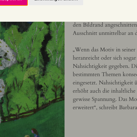
spielenden Kindern verle
denselben Zweck erfüllt di
Hintergrund sind ebenso w
den Bildrand angeschnitten
Ausschnitt unmittelbar an 
„Wenn das Motiv in seiner
heranreicht oder sich sogar 
Nahsichtigkeit gegeben. D
bestimmten Themen konseq
eingesetzt. Nahsichtigkeit
erhöht auch die inhaltliche
gewisse Spannung. Das Mo
erweitert“, schreibt Barbara