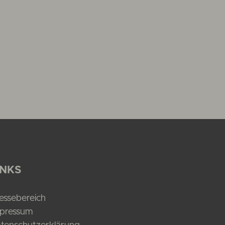
INKS
essebereich
pressum