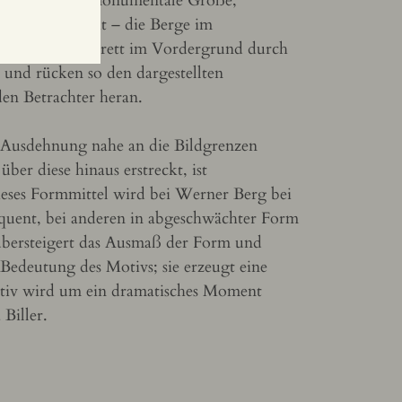
iht dem Zweig monumentale Größe,
e Nahsichtigkeit – die Berge im
ie das Fensterbrett im Vordergrund durch
 und rücken so den dargestellten
den Betrachter heran.
 Ausdehnung nahe an die Bildgrenzen
über diese hinaus erstreckt, ist
ieses Formmittel wird bei Werner Berg bei
uent, bei anderen in abgeschwächter Form
 übersteigert das Ausmaß der Form und
 Bedeutung des Motivs; sie erzeugt eine
tiv wird um ein dramatisches Moment
 Biller.