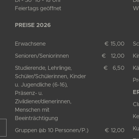
Di - So 10 - 18 Uhr
Da
Feiertags geöffnet
We
PREISE 2026
Erwachsene
€ 15,00
Sc
Senioren/Seniorinnen
€ 12,00
Ki
Studierende, Lehrlinge,
€ 6,50
Kä
Schüler/Schülerinnen, Kinder
Pr
u. Jugendliche (6-16),
E
Präsenz- u.
Zivildiener/dienerinnen,
Cl
Menschen mit
Ke
Beeinträchtigung
Ku
Gruppen (ab 10 Personen/P.)
€ 12,00