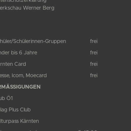
tenschutzerklärung
rkschau Werner Berg
hüler/Schülerinnen-Gruppen
frei
nder bis 6 Jahre
frei
rnten Card
frei
esse, Icom, Moecard
frei
RMÄSSIGUNGEN
ub Ö1
lag Plus Club
lturpass Kärnten