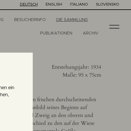
DEUTSCH
ENGLISH
ITALIANO
SLOVENSKO
RG
BESUCHERINFO
DIE SAMMLUNG
PUBLIKATIONEN
ARCHIV
Entstehungsjahr: 1934
Maße: 95 x 75cm
nen ein
ehen,
fenster vor dem frischen durchscheinenden
rner Berg Sinnbild seines Beginns auf
ichen Vase und Zweig an den oberen und
r Größenunterschied zu den auf der Wiese