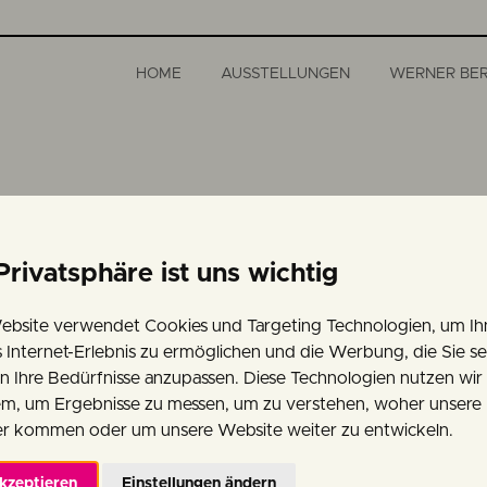
HOME
AUSSTELLUNGEN
WERNER BE
ÜTEN
Privatsphäre ist uns wichtig
ebsite verwendet Cookies und Targeting Technologien, um Ih
s Internet-Erlebnis zu ermöglichen und die Werbung, die Sie s
Der Blütenzweig im Atelier
an Ihre Bedürfnisse anzupassen. Diese Technologien nutzen wir
Grün der Birken war für We
m, um Ergebnisse zu messen, um zu verstehen, woher unsere
dem Rutarhof. Ganz nah re
r kommen oder um unsere Website weiter zu entwickeln.
unteren Bildrand heran, de
akzeptieren
Einstellungen ändern